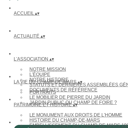
ACCUEIL
▴
▾
ACTUALITÉ
▴
▾
L'ASSOCIATION
▴
▾
NOTRE MISSION
L'ÉQUIPE
NOTRE HISTOIRE
LA VIE DU CHAMP-DE-MARS
▴
▾
STATUTS ET DERNIÈRES ASSEMBLÉES GÉ
DOCUMENTS DE RÉFÉRENCE
PORTRAITS
LE MOBILIER DE PIERRE DU JARDIN
JARDIN PUBLIC OU CHAMP DE FOIRE ?
PATRIMOINE ET HISTOIRE
▴
▾
LE MONUMENT AUX DROITS DE L'HOMME
HISTOIRE DU CHAMP-DE-MARS
EMBELLISSEMENT DU CHAMP-DE-MARS 190