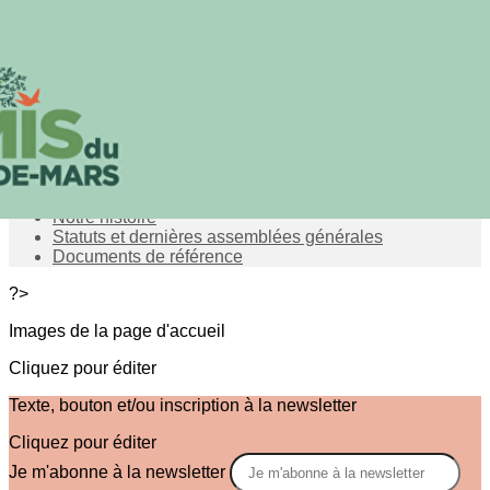
Exporter les lignes sélectionnées
Exporter toutes les colonnes
Exporter uniquement les colonnes affichées
Menu
<
>
Notre mission
L'équipe
Notre histoire
Statuts et dernières assemblées générales
Documents de référence
?>
Images de la page d'accueil
Cliquez pour éditer
Texte, bouton et/ou inscription à la newsletter
Cliquez pour éditer
Je m'abonne à la newsletter