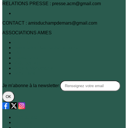
RELATIONS PRESSE : presse.acm@gmail.com
CONTACT : amisduchampdemars@gmail.com
ASSOCIATIONS AMIES
A.R.B.R.E.S.
Association des habitants du 7e
FNE
Passy-Seine
XVIe demain
Sites & Monuments
SOS Paris
Je m'abonne à la newsletter
OK
Plan du site
Licences
Mentions légales