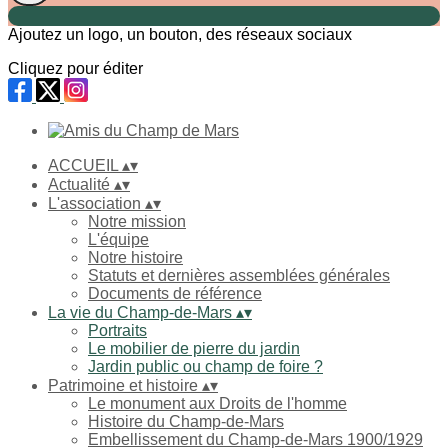
Ajoutez un logo, un bouton, des réseaux sociaux
Cliquez pour éditer
ACCUEIL
▴
▾
Actualité
▴
▾
L'association
▴
▾
Notre mission
L'équipe
Notre histoire
Statuts et dernières assemblées générales
Documents de référence
La vie du Champ-de-Mars
▴
▾
Portraits
Le mobilier de pierre du jardin
Jardin public ou champ de foire ?
Patrimoine et histoire
▴
▾
Le monument aux Droits de l'homme
Histoire du Champ-de-Mars
Embellissement du Champ-de-Mars 1900/1929