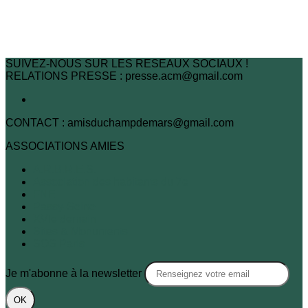
SUIVEZ-NOUS SUR LES RESEAUX SOCIAUX !
RELATIONS PRESSE : presse.acm@gmail.com
CONTACT : amisduchampdemars@gmail.com
ASSOCIATIONS AMIES
A.R.B.R.E.S.
Association des habitants du 7e
FNE
Passy-Seine
XVIe demain
Sites & Monuments
SOS Paris
Je m'abonne à la newsletter
OK