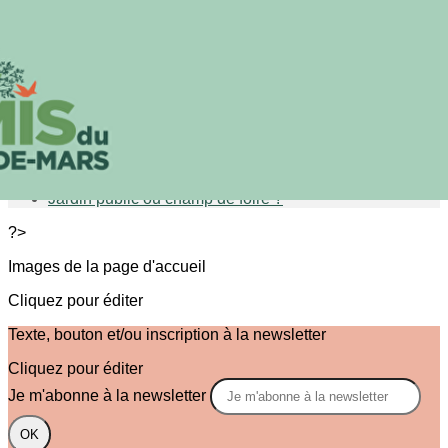
Exporter les lignes sélectionnées
Exporter toutes les colonnes
Exporter uniquement les colonnes affichées
Menu
<
>
Portraits
Le mobilier de pierre du jardin
Jardin public ou champ de foire ?
?>
Images de la page d'accueil
Cliquez pour éditer
Texte, bouton et/ou inscription à la newsletter
Cliquez pour éditer
Je m'abonne à la newsletter
OK