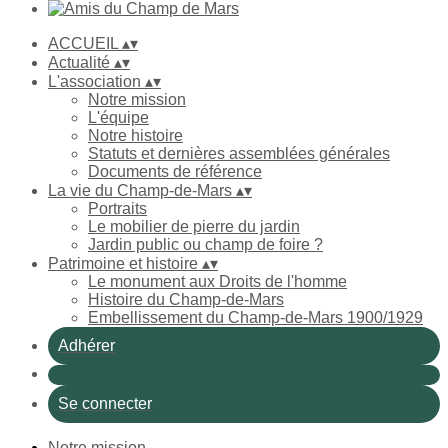
ACCUEIL
▴
▾
Actualité
▴
▾
L'association
▴
▾
Notre mission
L'équipe
Notre histoire
Statuts et dernières assemblées générales
Documents de référence
La vie du Champ-de-Mars
▴
▾
Portraits
Le mobilier de pierre du jardin
Jardin public ou champ de foire ?
Patrimoine et histoire
▴
▾
Le monument aux Droits de l'homme
Histoire du Champ-de-Mars
Embellissement du Champ-de-Mars 1900/1929
Adhérer
Se connecter
Notre mission