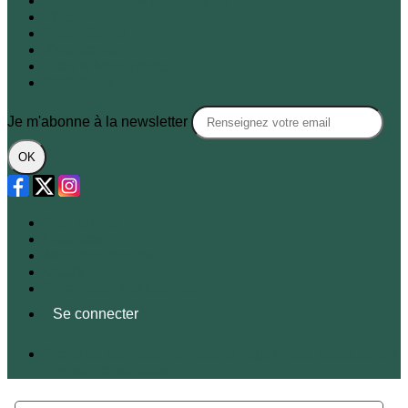
Association des habitants du 7e
FNE
Passy-Seine
XVIe demain
Sites & Monuments
SOS Paris
Je m'abonne à la newsletter
OK
Plan du site
Licences
Mentions légales
CGUV
Paramétrer vos cookies
Se connecter
Propulsé par AssoConnect, le logiciel des associations
Environnementales