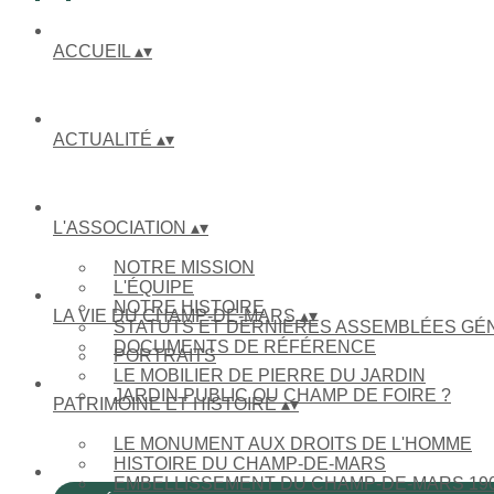
ACCUEIL
▴
▾
ACTUALITÉ
▴
▾
L'ASSOCIATION
▴
▾
NOTRE MISSION
L'ÉQUIPE
NOTRE HISTOIRE
LA VIE DU CHAMP-DE-MARS
▴
▾
STATUTS ET DERNIÈRES ASSEMBLÉES GÉ
DOCUMENTS DE RÉFÉRENCE
PORTRAITS
LE MOBILIER DE PIERRE DU JARDIN
JARDIN PUBLIC OU CHAMP DE FOIRE ?
PATRIMOINE ET HISTOIRE
▴
▾
LE MONUMENT AUX DROITS DE L'HOMME
HISTOIRE DU CHAMP-DE-MARS
EMBELLISSEMENT DU CHAMP-DE-MARS 190