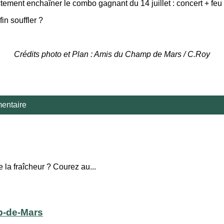
tement enchaîner le combo gagnant du 14 juillet : concert + feu d
in souffler ?
Crédits photo et Plan : Amis du Champ de Mars / C.Roy
entaire
 la fraîcheur ? Courez au...
p-de-Mars