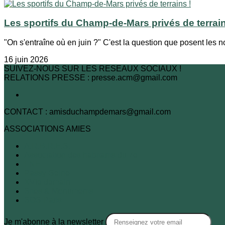
Les sportifs du Champ-de-Mars privés de terrain
"On s'entraîne où en juin ?" C'est la question que posent les no
16 juin 2026
SUIVEZ-NOUS SUR LES RESEAUX SOCIAUX !
RELATIONS PRESSE : presse.acm@gmail.com
CONTACT : amisduchampdemars@gmail.com
ASSOCIATIONS AMIES
A.R.B.R.E.S.
Association des habitants du 7e
FNE
Passy-Seine
XVIe demain
Sites & Monuments
SOS Paris
Je m'abonne à la newsletter