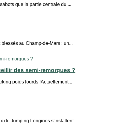
abots que la partie centrale du ...
t blessés au Champ-de-Mars : un...
eillir des semi-remorques ?
king poids lourds !Actuellement...
x du Jumping Longines s'installent...