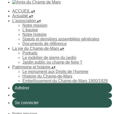
ACCUEIL
▴
▾
Actualité
▴
▾
L'association
▴
▾
Notre mission
L'équipe
Notre histoire
Statuts et dernières assemblées générales
Documents de référence
La vie du Champ-de-Mars
▴
▾
Portraits
Le mobilier de pierre du jardin
Jardin public ou champ de foire ?
Patrimoine et histoire
▴
▾
Le monument aux Droits de l'homme
Histoire du Champ-de-Mars
Embellissement du Champ-de-Mars 1900/1929
Adhérer
Se connecter
Notre mission