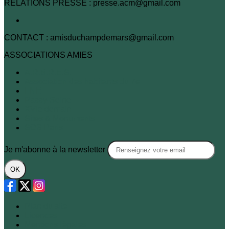
RELATIONS PRESSE : presse.acm@gmail.com
CONTACT : amisduchampdemars@gmail.com
ASSOCIATIONS AMIES
A.R.B.R.E.S.
Association des habitants du 7e
FNE
Passy-Seine
XVIe demain
Sites & Monuments
SOS Paris
Je m'abonne à la newsletter
OK
Plan du site
Licences
Mentions légales