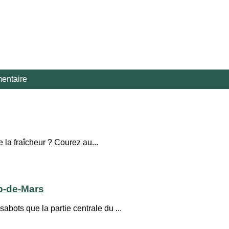
entaire
 la fraîcheur ? Courez au...
p-de-Mars
abots que la partie centrale du ...