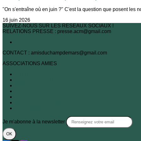
"On s'entraîne où en juin ?" C'est la question que posent les no
16 juin 2026
SUIVEZ-NOUS SUR LES RESEAUX SOCIAUX !
RELATIONS PRESSE : presse.acm@gmail.com
CONTACT : amisduchampdemars@gmail.com
ASSOCIATIONS AMIES
A.R.B.R.E.S.
Association des habitants du 7e
FNE
Passy-Seine
XVIe demain
Sites & Monuments
SOS Paris
Je m'abonne à la newsletter
OK