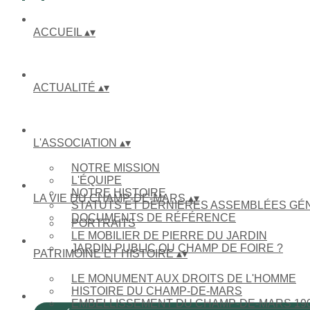
ACCUEIL
▴
▾
ACTUALITÉ
▴
▾
L'ASSOCIATION
▴
▾
NOTRE MISSION
L'ÉQUIPE
NOTRE HISTOIRE
LA VIE DU CHAMP-DE-MARS
▴
▾
STATUTS ET DERNIÈRES ASSEMBLÉES GÉ
DOCUMENTS DE RÉFÉRENCE
PORTRAITS
LE MOBILIER DE PIERRE DU JARDIN
JARDIN PUBLIC OU CHAMP DE FOIRE ?
PATRIMOINE ET HISTOIRE
▴
▾
LE MONUMENT AUX DROITS DE L'HOMME
HISTOIRE DU CHAMP-DE-MARS
EMBELLISSEMENT DU CHAMP-DE-MARS 190