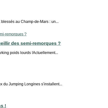
t blessés au Champ-de-Mars : un...
eillir des semi-remorques ?
king poids lourds !Actuellement...
x du Jumping Longines s'installent...
s !