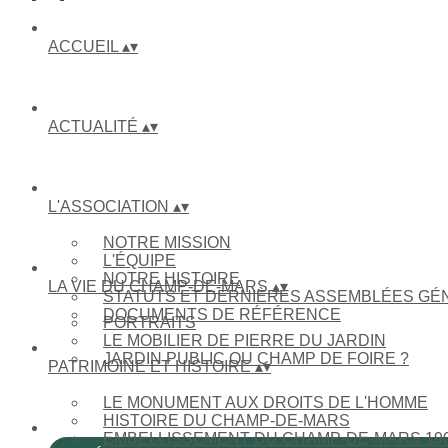
ACCUEIL
▴
▾
ACTUALITÉ
▴
▾
L'ASSOCIATION
▴
▾
NOTRE MISSION
L'ÉQUIPE
NOTRE HISTOIRE
LA VIE DU CHAMP-DE-MARS
▴
▾
STATUTS ET DERNIÈRES ASSEMBLÉES GÉ
DOCUMENTS DE RÉFÉRENCE
PORTRAITS
LE MOBILIER DE PIERRE DU JARDIN
JARDIN PUBLIC OU CHAMP DE FOIRE ?
PATRIMOINE ET HISTOIRE
▴
▾
LE MONUMENT AUX DROITS DE L'HOMME
HISTOIRE DU CHAMP-DE-MARS
EMBELLISSEMENT DU CHAMP-DE-MARS 190