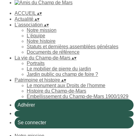
ACCUEIL
▴
▾
Actualité
▴
▾
L'association
▴
▾
Notre mission
L'équipe
Notre histoire
Statuts et dernières assemblées générales
Documents de référence
La vie du Champ-de-Mars
▴
▾
Portraits
Le mobilier de pierre du jardin
Jardin public ou champ de foire ?
Patrimoine et histoire
▴
▾
Le monument aux Droits de l'homme
Histoire du Champ-de-Mars
Embellissement du Champ-de-Mars 1900/1929
Adhérer
Se connecter
Notre mission