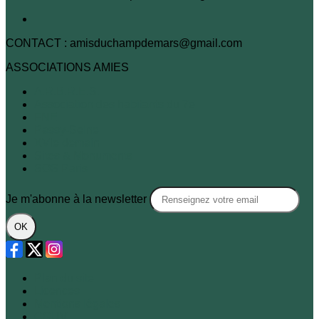
CONTACT : amisduchampdemars@gmail.com
ASSOCIATIONS AMIES
A.R.B.R.E.S.
Association des habitants du 7e
FNE
Passy-Seine
XVIe demain
Sites & Monuments
SOS Paris
Je m'abonne à la newsletter
OK
Plan du site
Licences
Mentions légales
CGUV