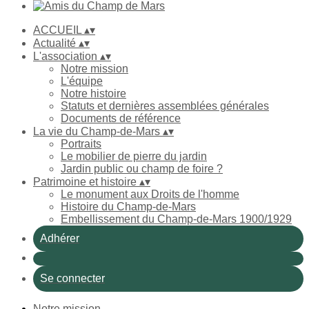
ACCUEIL
▴
▾
Actualité
▴
▾
L'association
▴
▾
Notre mission
L'équipe
Notre histoire
Statuts et dernières assemblées générales
Documents de référence
La vie du Champ-de-Mars
▴
▾
Portraits
Le mobilier de pierre du jardin
Jardin public ou champ de foire ?
Patrimoine et histoire
▴
▾
Le monument aux Droits de l'homme
Histoire du Champ-de-Mars
Embellissement du Champ-de-Mars 1900/1929
Adhérer
Se connecter
Notre mission