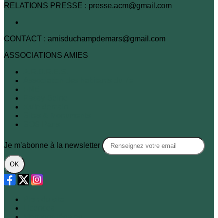
RELATIONS PRESSE : presse.acm@gmail.com
CONTACT : amisduchampdemars@gmail.com
ASSOCIATIONS AMIES
A.R.B.R.E.S.
Association des habitants du 7e
FNE
Passy-Seine
XVIe demain
Sites & Monuments
SOS Paris
Je m'abonne à la newsletter
OK
Plan du site
Licences
Mentions légales