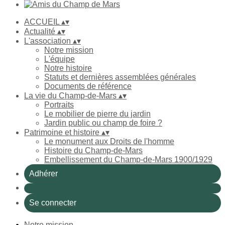
ACCUEIL
▴
▾
Actualité
▴
▾
L'association
▴
▾
Notre mission
L'équipe
Notre histoire
Statuts et dernières assemblées générales
Documents de référence
La vie du Champ-de-Mars
▴
▾
Portraits
Le mobilier de pierre du jardin
Jardin public ou champ de foire ?
Patrimoine et histoire
▴
▾
Le monument aux Droits de l'homme
Histoire du Champ-de-Mars
Embellissement du Champ-de-Mars 1900/1929
Adhérer
Se connecter
Notre mission