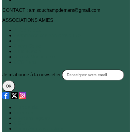
CONTACT : amisduchampdemars@gmail.com
ASSOCIATIONS AMIES
A.R.B.R.E.S.
Association des habitants du 7e
FNE
Passy-Seine
XVIe demain
Sites & Monuments
SOS Paris
Je m'abonne à la newsletter
OK
Plan du site
Licences
Mentions légales
CGUV
Paramétrer vos cookies