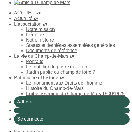
ACCUEIL
▴
▾
Actualité
▴
▾
L'association
▴
▾
Notre mission
L'équipe
Notre histoire
Statuts et dernières assemblées générales
Documents de référence
La vie du Champ-de-Mars
▴
▾
Portraits
Le mobilier de pierre du jardin
Jardin public ou champ de foire ?
Patrimoine et histoire
▴
▾
Le monument aux Droits de l'homme
Histoire du Champ-de-Mars
Embellissement du Champ-de-Mars 1900/1929
Adhérer
Se connecter
Notre mission