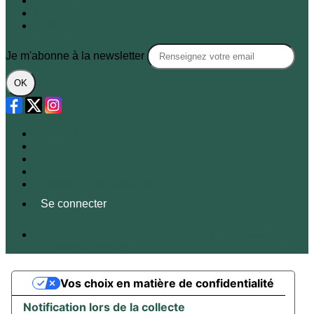
XVIe demain
Sites & Monuments
SOS Paris
Je m'abonne à la newsletter
OK
Plan du site
Licences
Mentions légales
CGUV
Paramétrer vos cookies
Se connecter
Propulsé par AssoConnect, le logiciel des associations
Environnementales
Vos choix en matière de confidentialité
Notification lors de la collecte