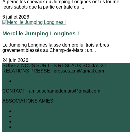
À peine les chevaux du Jumping Longines ont-ils tourné
leurs sabots que la partie centrale du ...
6 juillet 2026
Merci le Jumping Longines !
Le Jumping Longines laisse derrière lui trois arbres
gravement blessés au Champ-de-Mars : un...
24 juin 2026
SUIVEZ-NOUS SUR LES RESEAUX SOCIAUX !
RELATIONS PRESSE : presse.acm@gmail.com
CONTACT : amisduchampdemars@gmail.com
ASSOCIATIONS AMIES
A.R.B.R.E.S.
Association des habitants du 7e
FNE
Passy-Seine