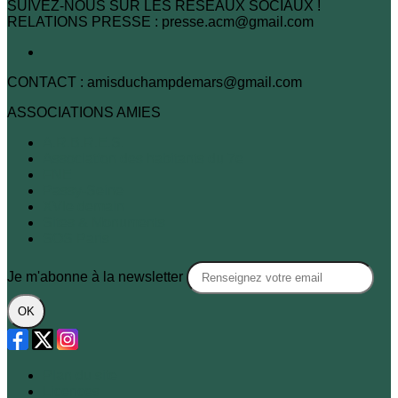
SUIVEZ-NOUS SUR LES RESEAUX SOCIAUX !
RELATIONS PRESSE : presse.acm@gmail.com
CONTACT : amisduchampdemars@gmail.com
ASSOCIATIONS AMIES
A.R.B.R.E.S.
Association des habitants du 7e
FNE
Passy-Seine
XVIe demain
Sites & Monuments
SOS Paris
Je m'abonne à la newsletter
OK
Plan du site
Licences