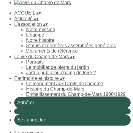
ACCUEIL
▴
▾
Actualité
▴
▾
L'association
▴
▾
Notre mission
L'équipe
Notre histoire
Statuts et dernières assemblées générales
Documents de référence
La vie du Champ-de-Mars
▴
▾
Portraits
Le mobilier de pierre du jardin
Jardin public ou champ de foire ?
Patrimoine et histoire
▴
▾
Le monument aux Droits de l'homme
Histoire du Champ-de-Mars
Embellissement du Champ-de-Mars 1900/1929
Adhérer
Se connecter
Notre mission