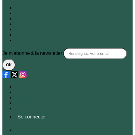
A.R.B.R.E.S.
Association des habitants du 7e
FNE
Passy-Seine
XVIe demain
Sites & Monuments
SOS Paris
Je m'abonne à la newsletter
OK
Plan du site
Licences
Mentions légales
CGUV
Paramétrer vos cookies
Se connecter
Propulsé par AssoConnect, le logiciel des associations