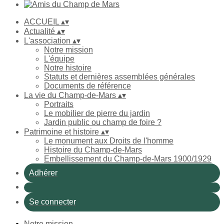
ACCUEIL
▴
▾
Actualité
▴
▾
L'association
▴
▾
Notre mission
L'équipe
Notre histoire
Statuts et dernières assemblées générales
Documents de référence
La vie du Champ-de-Mars
▴
▾
Portraits
Le mobilier de pierre du jardin
Jardin public ou champ de foire ?
Patrimoine et histoire
▴
▾
Le monument aux Droits de l'homme
Histoire du Champ-de-Mars
Embellissement du Champ-de-Mars 1900/1929
Adhérer
Se connecter
Notre mission