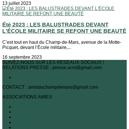
13 juillet 2023
Été 2023 : LES BALUSTRADES DEVANT
L'ÉCOLE MILITAIRE SE REFONT UNE BEAUTÉ
C’est tout en haut du Champ-de-Mars, avenue de la Motte-
Picquet, devant l’École militaire,...
16 septembre 2023
SUIVEZ-NOUS SUR LES RESEAUX SOCIAUX !
RELATIONS PRESSE : presse.acm@gmail.com
CONTACT : amisduchampdemars@gmail.com
ASSOCIATIONS AMIES
A.R.B.R.E.S.
Association des habitants du 7e
FNE
Passy-Seine
XVIe demain