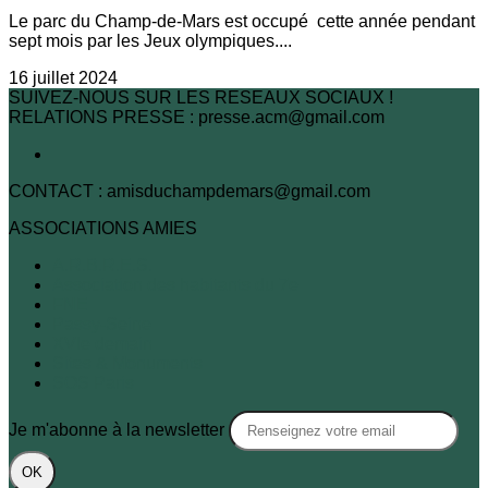
Le parc du Champ-de-Mars est occupé cette année pendant
sept mois par les Jeux olympiques....
16 juillet 2024
SUIVEZ-NOUS SUR LES RESEAUX SOCIAUX !
RELATIONS PRESSE : presse.acm@gmail.com
CONTACT : amisduchampdemars@gmail.com
ASSOCIATIONS AMIES
A.R.B.R.E.S.
Association des habitants du 7e
FNE
Passy-Seine
XVIe demain
Sites & Monuments
SOS Paris
Je m'abonne à la newsletter
OK