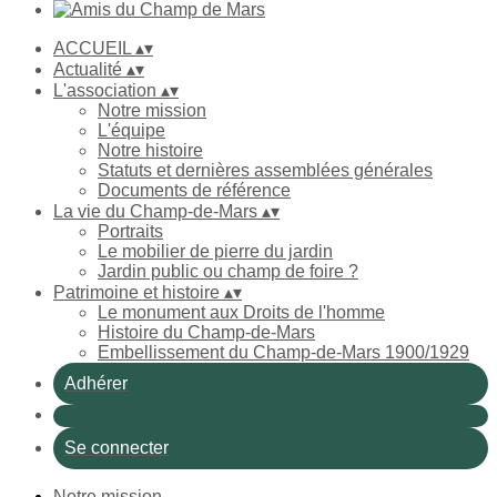
ACCUEIL
▴
▾
Actualité
▴
▾
L'association
▴
▾
Notre mission
L'équipe
Notre histoire
Statuts et dernières assemblées générales
Documents de référence
La vie du Champ-de-Mars
▴
▾
Portraits
Le mobilier de pierre du jardin
Jardin public ou champ de foire ?
Patrimoine et histoire
▴
▾
Le monument aux Droits de l'homme
Histoire du Champ-de-Mars
Embellissement du Champ-de-Mars 1900/1929
Adhérer
Se connecter
Notre mission