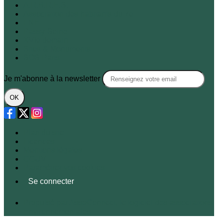
A.R.B.R.E.S.
Association des habitants du 7e
FNE
Passy-Seine
XVIe demain
Sites & Monuments
SOS Paris
Je m'abonne à la newsletter
OK
Plan du site
Licences
Mentions légales
CGUV
Paramétrer vos cookies
Se connecter
Propulsé par AssoConnect, le logiciel des associations
Environnementales