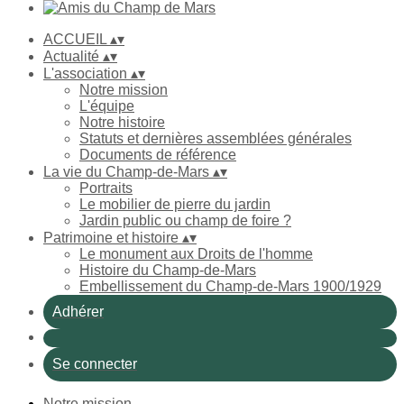
ACCUEIL
▴
▾
Actualité
▴
▾
L'association
▴
▾
Notre mission
L'équipe
Notre histoire
Statuts et dernières assemblées générales
Documents de référence
La vie du Champ-de-Mars
▴
▾
Portraits
Le mobilier de pierre du jardin
Jardin public ou champ de foire ?
Patrimoine et histoire
▴
▾
Le monument aux Droits de l'homme
Histoire du Champ-de-Mars
Embellissement du Champ-de-Mars 1900/1929
Adhérer
Se connecter
Notre mission