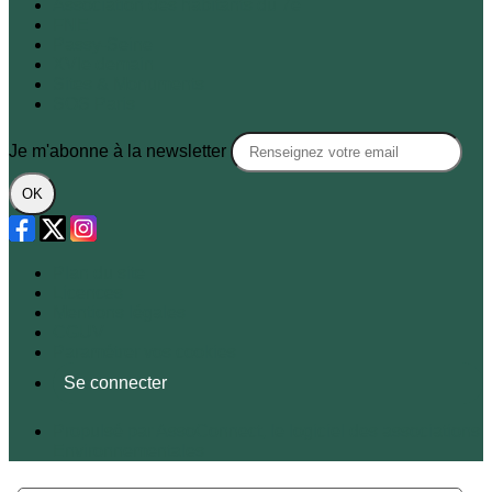
Association des habitants du 7e
FNE
Passy-Seine
XVIe demain
Sites & Monuments
SOS Paris
Je m'abonne à la newsletter
OK
Plan du site
Licences
Mentions légales
CGUV
Paramétrer vos cookies
Se connecter
Propulsé par AssoConnect, le logiciel des associations
Environnementales