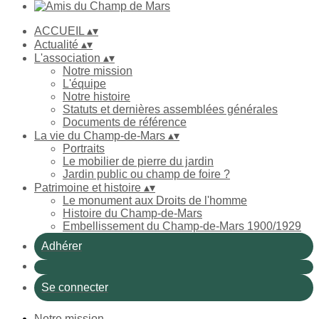
ACCUEIL
▴
▾
Actualité
▴
▾
L'association
▴
▾
Notre mission
L'équipe
Notre histoire
Statuts et dernières assemblées générales
Documents de référence
La vie du Champ-de-Mars
▴
▾
Portraits
Le mobilier de pierre du jardin
Jardin public ou champ de foire ?
Patrimoine et histoire
▴
▾
Le monument aux Droits de l'homme
Histoire du Champ-de-Mars
Embellissement du Champ-de-Mars 1900/1929
Adhérer
Se connecter
Notre mission