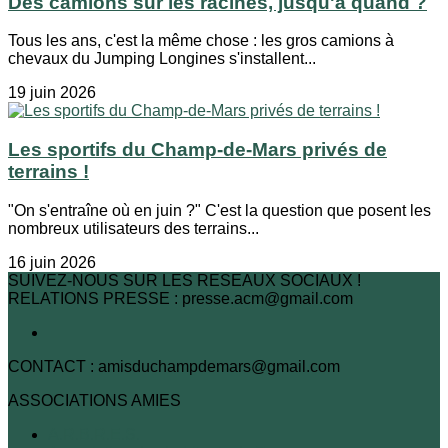
Des camions sur les racines, jusqu'à quand ?
Tous les ans, c'est la même chose : les gros camions à
chevaux du Jumping Longines s'installent...
19 juin 2026
Les sportifs du Champ-de-Mars privés de
terrains !
"On s'entraîne où en juin ?" C'est la question que posent les
nombreux utilisateurs des terrains...
16 juin 2026
SUIVEZ-NOUS SUR LES RESEAUX SOCIAUX !
RELATIONS PRESSE : presse.acm@gmail.com
CONTACT : amisduchampdemars@gmail.com
ASSOCIATIONS AMIES
A.R.B.R.E.S.