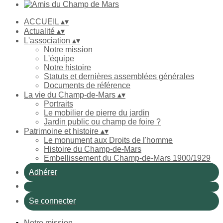
ACCUEIL
▴
▾
Actualité
▴
▾
L'association
▴
▾
Notre mission
L'équipe
Notre histoire
Statuts et dernières assemblées générales
Documents de référence
La vie du Champ-de-Mars
▴
▾
Portraits
Le mobilier de pierre du jardin
Jardin public ou champ de foire ?
Patrimoine et histoire
▴
▾
Le monument aux Droits de l'homme
Histoire du Champ-de-Mars
Embellissement du Champ-de-Mars 1900/1929
Adhérer
Se connecter
Notre mission