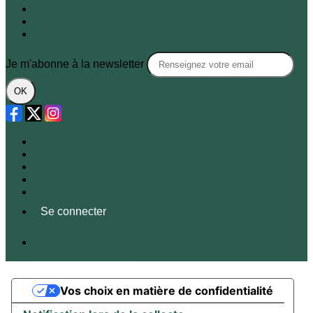
XVIe demain
Sites & Monuments
SOS Paris
Je m'abonne à la newsletter
OK
Plan du site
Licences
Mentions légales
CGUV
Paramétrer vos cookies
Se connecter
Propulsé par AssoConnect, le logiciel des associations
Environnementales
Vos choix en matière de confidentialité