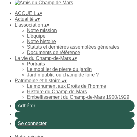
ACCUEIL
▴
▾
Actualité
▴
▾
L'association
▴
▾
Notre mission
L'équipe
Notre histoire
Statuts et dernières assemblées générales
Documents de référence
La vie du Champ-de-Mars
▴
▾
Portraits
Le mobilier de pierre du jardin
Jardin public ou champ de foire ?
Patrimoine et histoire
▴
▾
Le monument aux Droits de l'homme
Histoire du Champ-de-Mars
Embellissement du Champ-de-Mars 1900/1929
Adhérer
Se connecter
Notre mission