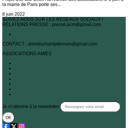
la mairie de Paris porte ses...
8 juin 2022
SUIVEZ-NOUS SUR LES RESEAUX SOCIAUX !
RELATIONS PRESSE : presse.acm@gmail.com
CONTACT : amisduchampdemars@gmail.com
ASSOCIATIONS AMIES
A.R.B.R.E.S.
Association des habitants du 7e
FNE
Passy-Seine
XVIe demain
Sites & Monuments
SOS Paris
Je m'abonne à la newsletter
OK