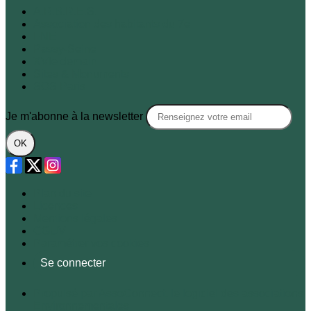
A.R.B.R.E.S.
Association des habitants du 7e
FNE
Passy-Seine
XVIe demain
Sites & Monuments
SOS Paris
Je m'abonne à la newsletter
OK
Plan du site
Licences
Mentions légales
CGUV
Paramétrer vos cookies
Se connecter
Propulsé par AssoConnect, le logiciel des associations
Environnementales