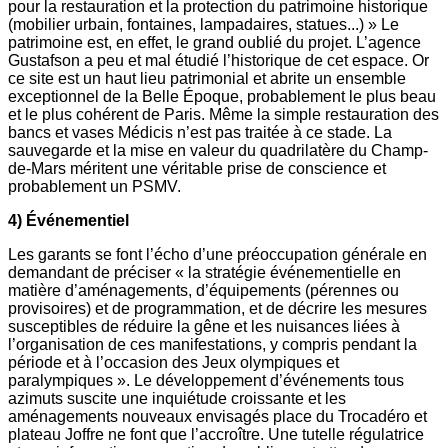
pour la restauration et la protection du patrimoine historique
(mobilier urbain, fontaines, lampadaires, statues...) » Le
patrimoine est, en effet, le grand oublié du projet. L’agence
Gustafson a peu et mal étudié l’historique de cet espace. Or
ce site est un haut lieu patrimonial et abrite un ensemble
exceptionnel de la Belle Époque, probablement le plus beau
et le plus cohérent de Paris. Même la simple restauration des
bancs et vases Médicis n’est pas traitée à ce stade. La
sauvegarde et la mise en valeur du quadrilatère du Champ-
de-Mars méritent une véritable prise de conscience et
probablement un PSMV.
4) Événementiel
Les garants se font l’écho d’une préoccupation générale en
demandant de préciser « la stratégie événementielle en
matière d’aménagements, d’équipements (pérennes ou
provisoires) et de programmation, et de décrire les mesures
susceptibles de réduire la gêne et les nuisances liées à
l’organisation de ces manifestations, y compris pendant la
période et à l’occasion des Jeux olympiques et
paralympiques ». Le développement d’événements tous
azimuts suscite une inquiétude croissante et les
aménagements nouveaux envisagés place du Trocadéro et
plateau Joffre ne font que l’accroître. Une tutelle régulatrice