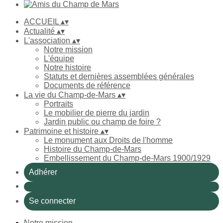
ACCUEIL
▴
▾
Actualité
▴
▾
L'association
▴
▾
Notre mission
L'équipe
Notre histoire
Statuts et dernières assemblées générales
Documents de référence
La vie du Champ-de-Mars
▴
▾
Portraits
Le mobilier de pierre du jardin
Jardin public ou champ de foire ?
Patrimoine et histoire
▴
▾
Le monument aux Droits de l'homme
Histoire du Champ-de-Mars
Embellissement du Champ-de-Mars 1900/1929
Adhérer
Se connecter
Notre mission